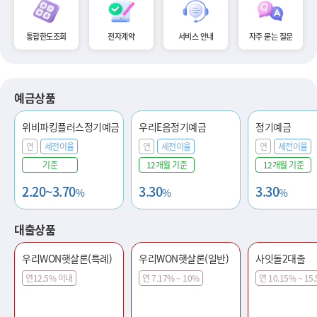
통합한도조회
전자계약
서비스 안내
자주 묻는 질문
예금상품
위비파킹플러스정기예금
우리E음정기예금
정기예금
연
세전이율
연
세전이율
연
세전이율
기준
12개월 기준
12개월 기준
2.20~3.70
3.30
3.30
%
%
%
대출상품
우리WON햇살론(특례)
우리WON햇살론(일반)
사잇돌2대출
연12.5% 이내
연 7.17% ~ 10%
연 10.15% ~ 15