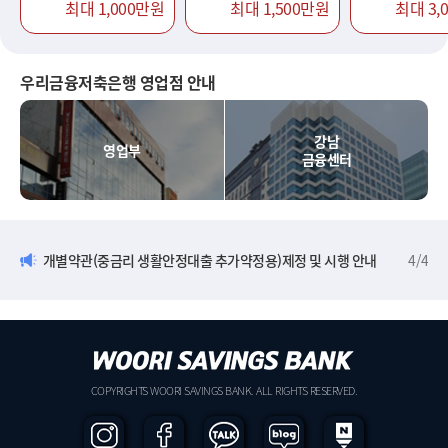
최대 1,000만원
최대 1,500만원
최대 3,
우리금융저축은행 영업점 안내
강남
영업부
금융센터
개별약관(중금리 생활안정대출 추가약정용)제정 및 시행 안내
4
/
4
COPYRIGHTS WOORI SAVINGS BANK. ALL RIGHTS RESERVED.